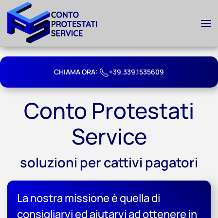
Skip to main content
CHIAMA ORA:
+39.339.1535609
Conto Protestati
Service
soluzioni per cattivi pagatori
La nostra missione è quella di
consigliarvi ed aiutarvi ad ottenere in