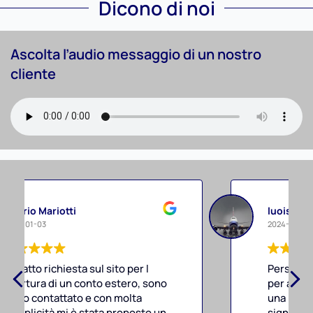
Dicono di noi
Ascolta l’audio messaggio di un nostro
cliente
luoisuser louisuser
2024-11-26
Persone qualificate ottime anche
per aiutare i professionisti a dare
una mano seria e legale ai clienti , il
signor Giorgio preciso e