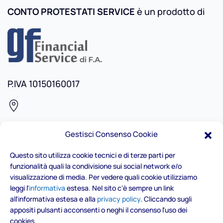
CONTO PROTESTATI SERVICE
è un prodotto di
P.IVA 10150160017
Via Ottavio Revel, 16 - 10128 Torino
Gestisci Consenso Cookie
Questo sito utilizza cookie tecnici e di terze parti per
funzionalità quali la condivisione sui social network e/o
+39.339.1535609
visualizzazione di media. Per vedere quali cookie utilizziamo
leggi l'
informativa
estesa. Nel sito c'è sempre un link
all'informativa estesa e alla
privacy policy
. Cliccando sugli
contatti@contocps.it
appositi pulsanti acconsenti o neghi il consenso l'uso dei
cookies.