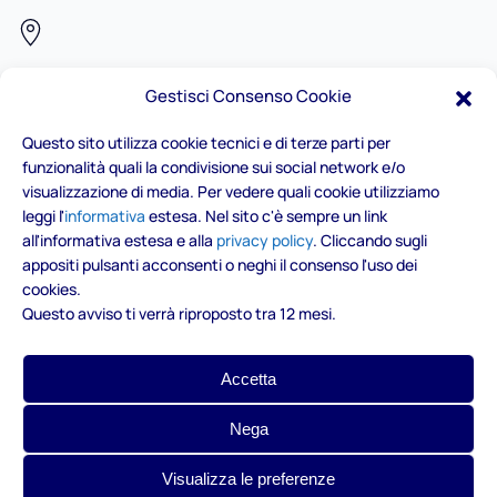
Via Ottavio Revel, 16 - 10128 Torino
Gestisci Consenso Cookie
Questo sito utilizza cookie tecnici e di terze parti per
funzionalità quali la condivisione sui social network e/o
+39.339.1535609
visualizzazione di media. Per vedere quali cookie utilizziamo
leggi l'
informativa
estesa. Nel sito c'è sempre un link
all'informativa estesa e alla
privacy policy
. Cliccando sugli
contatti@contocps.it
appositi pulsanti acconsenti o neghi il consenso l'uso dei
cookies.
Questo avviso ti verrà riproposto tra 12 mesi.
Accetta
Privacy Policy
Cookie Policy
Nega
Visualizza le preferenze
© 2023 Tutti i diritti sono riservati