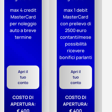
max 4 credit
max 1 debit
MasterCard
MasterCard
per noleggio
con prelievo di
auto a breve
2500 euro
termine
contanti/mese
possibilità
ricevere
bonifici parlanti
Apri il
Apri il
tuo
tuo
conto
conto
COSTO DI
COSTO DI
APERTURA:
APERTURA:
€ 400
€ 400