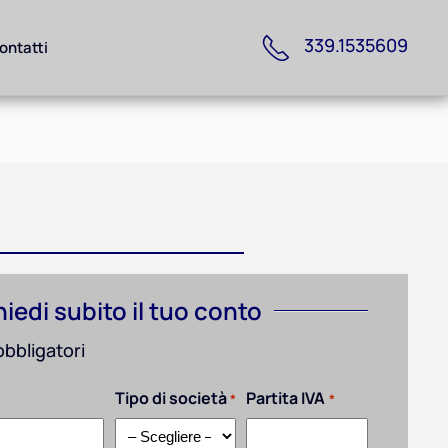
339.1535609
ontatti
hiedi subito il tuo conto
obbligatori
Tipo di società
Partita IVA
*
*