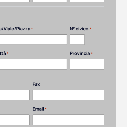
a/Viale/Piazza
N° civico
*
*
ttà
Provincia
*
*
Fax
Email
*