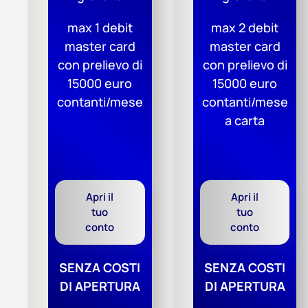
max 1 debit
max 2 debit
master card
master card
con prelievo di
con prelievo di
15000 euro
15000 euro
contanti/mese
contanti/mese
a carta
Apri il
Apri il
tuo
tuo
conto
conto
SENZA COSTI
SENZA COSTI
DI APERTURA
DI APERTURA