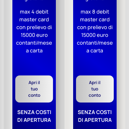
max 4 debit
max 8 debit
master card
master card
con prelievo di
con prelievo di
15000 euro
15000 euro
contanti/mese
contanti/mese
a carta
a carta
Apri il
Apri il
tuo
tuo
conto
conto
SENZA COSTI
SENZA COSTI
DI APERTURA
DI APERTURA