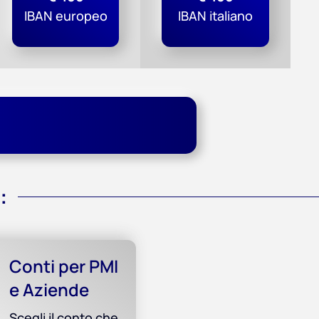
IBAN europeo
IBAN italiano
:
Conti per PMI
e Aziende
Scegli il conto che