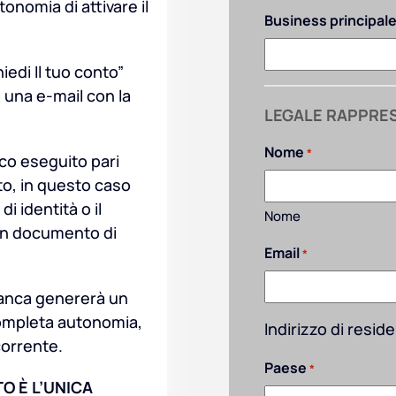
onomia di attivare il
Business principal
edi Il tuo conto”
 una e-mail con la
LEGALE RAPPRE
Nome
*
fico eseguito pari
nto, in questo caso
i identità o il
Nome
un documento di
Email
*
 banca genererà un
 completa autonomia,
Indirizzo di resid
corrente.
Paese
*
O È L’UNICA