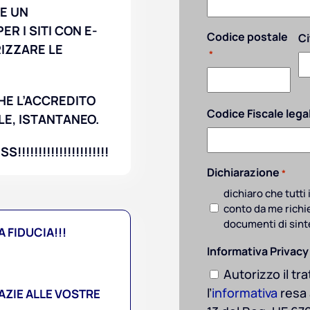
RE UN
R I SITI CON E-
Codice postale
Ci
RIZZARE LE
*
HE L’ACCREDITO
Codice Fiscale leg
LE, ISTANTANEO.
!!!!!!!!!!!!!!!!!!
Dichiarazione
*
dichiaro che tutti 
conto da me richie
documenti di sinte
 FIDUCIA!!!
Informativa Privacy
Autorizzo il t
l’
informativa
resa a
AZIE ALLE VOSTRE