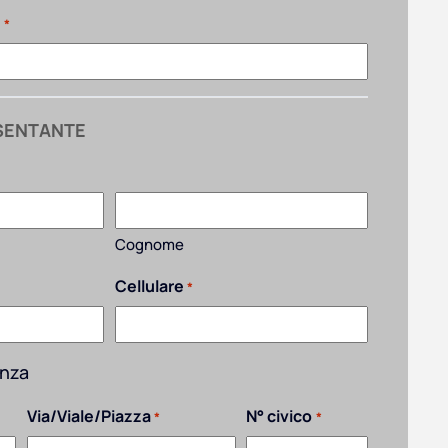
e
*
SENTANTE
Cognome
Cellulare
*
enza
Via/Viale/Piazza
N° civico
*
*