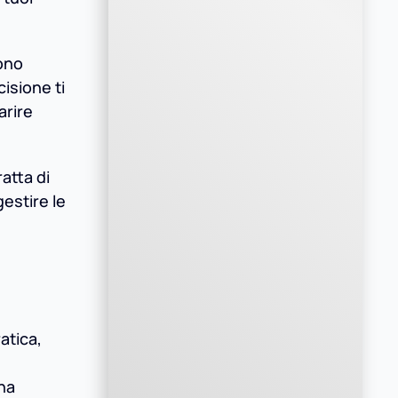
sono
isione ti
arire
tratta di
gestire le
atica,
 ha