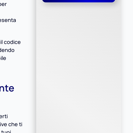
per
resenta
il codice
edendo
ile
ente
erti
ive che ti
 tuoi