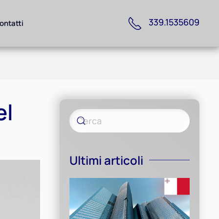
339.1535609
ontatti
el
Ultimi articoli