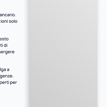
ancario.
ioni solo
uesto
i di
emergere
lga a
igenze.
perti per