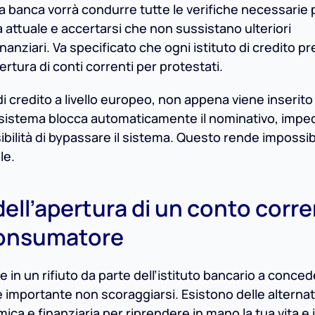
la banca vorrà condurre tutte le verifiche necessarie 
a attuale e accertarsi che non sussistano ulteriori
anziari. Va specificato che ogni istituto di credito p
ertura di conti correnti per protestati.
i di credito a livello europeo, non appena viene inserito 
il sistema blocca automaticamente il nominativo, imp
sibilità di bypassare il sistema. Questo rende impossib
le.
 dell’apertura di un conto corr
l consumatore
e in un rifiuto da parte dell’istituto bancario a conced
è importante non scoraggiarsi. Esistono delle alternat
ca e finanziaria per riprendere in mano la tua vita e i