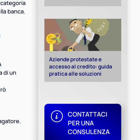
a categoria
lla banca.
a
Aziende protestate e
A
accesso al credito: guida
a di un
pratica alle soluzioni
erò
CONTATTACI
agatore.
PER UNA
CONSULENZA