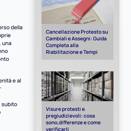
orso della
Cancellazione Protesto su
oprie
Cambiali e Assegni: Guida
, una
Completa alla
anno
Riabilitazione e Tempi
onto
nità e al
r
r
a subito
Visure protesti e
e
pregiudizievoli: cosa
sono,differenze e come
verificarli