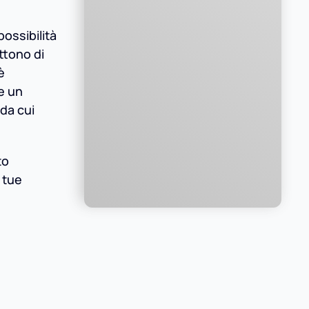
ossibilità
ttono di
è
e un
 da cui
to
 tue