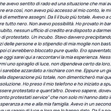
che avevo sentito di rado ed una situazione che mai av
re era così, non avevo più accesso al mio conto, le mi
i emettere assegni. Da lì il buio più totale. Avevo a
re tutto nero. Non avevo possibilità. Ho provato in ba
ito, nessun ufficio di credito era disposto a darmelo
 di protestato. Un incubo. Stavo davvero precipitand
i delle persone e lo stipendio di mia moglie non bast
 poi ci avrebbero bloccato pure quello. Ero spaventat
e oggi sarei qui a raccontarvi la mia esperienza. Nes
i uno spiraglio di luce, non dipendeva certo da loro, 
si sarebbe azzardato a rischiare con me. Eppure un g
 alla disperazione più totale, non dimenticherò mai que
oluzione. Ho preso il mio telefono e ho iniziato a spu
l’essere protestato e quant’altro. Dovevo sapere, dove
onto protestati service” che non solo mi hanno dato i
speranza a me e alla mia famiglia. Avevo in un secon
ava un raggio di luce e loro me lo hanno dato. Da lì a poc