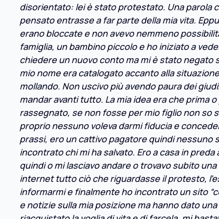
disorientato: lei è stato protestato. Una parola 
pensato entrasse a far parte della mia vita. Eppu
erano bloccate e non avevo nemmeno possibilità d
famiglia, un bambino piccolo e ho iniziato a vede
chiedere un nuovo conto ma mi è stato negato sub
mio nome era catalogato accanto alla situazione
mollando. Non uscivo più avendo paura dei giudiz
mandar avanti tutto. La mia idea era che prima o
rassegnato, se non fosse per mio figlio non so s
proprio nessuno voleva darmi fiducia e concederm
prassi, ero un cattivo pagatore quindi nessuno 
incontrato chi mi ha salvato. Ero a casa in preda
quindi o mi lasciavo andare o trovavo subito una s
internet tutto ciò che riguardasse il protesto, 
informarmi e finalmente ho incontrato un sito “c
e notizie sulla mia posizione ma hanno dato una 
riacquistato la voglia di vita e di farcela, mi bast