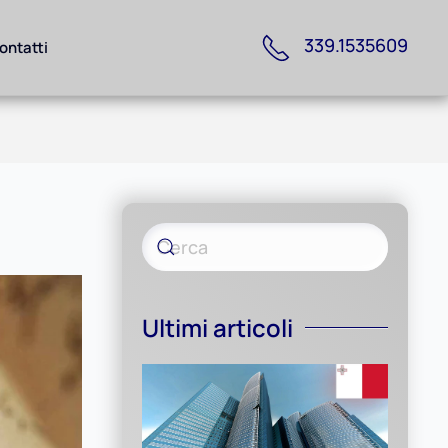
339.1535609
ontatti
o
Ultimi articoli