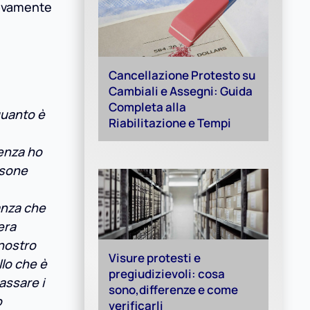
uovamente
Cancellazione Protesto su
Cambiali e Assegni: Guida
Completa alla
quanto è
Riabilitazione e Tempi
ienza ho
rsone
tanza che
era
 nostro
Visure protesti e
llo che è
pregiudizievoli: cosa
assare i
sono,differenze e come
o
verificarli