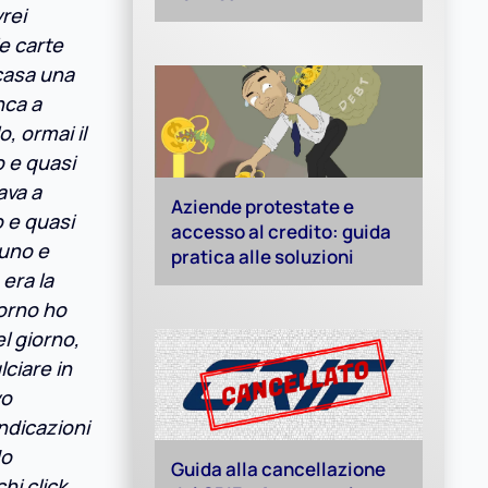
rei
e carte
 casa una
nca a
, ormai il
o e quasi
ava a
Aziende protestate e
o e quasi
accesso al credito: guida
suno e
pratica alle soluzioni
era la
iorno ho
l giorno,
lciare in
vo
ndicazioni
do
Guida alla cancellazione
hi click,