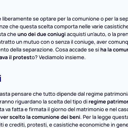
ie liberamente se optare per la comunione o per la se
nze che questa scelta comporta nelle varie casistiche
asta che
uno dei due coniugi
acquisti un’auto, o la pre
ontratto un mutuo con o senza il coniuge, aver comun
ento della separazione. Cosa accade se si
ha la comu
ava il protest
o? Vediamolo insieme.
i
 basta pensare che tutto dipende dal regime patrimoni
nno riguardano la scelta del tipo di
regime patrimon
a va fatta e firmata il giorno del matrimonio e nel caso
ver scelto la comunione dei beni
. Per la legge quest
i e crediti, protesti, e casistiche economiche in gen