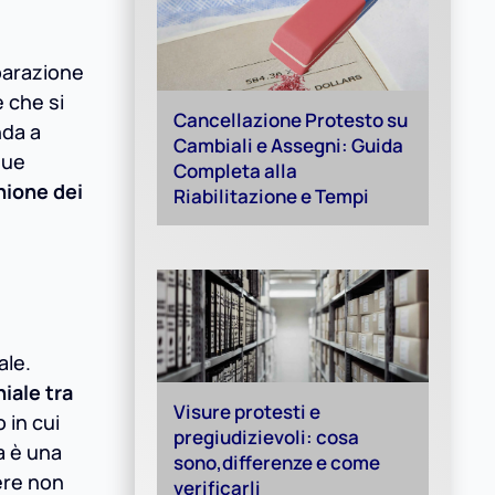
parazione
 che si
Cancellazione Protesto su
nda a
Cambiali e Assegni: Guida
que
Completa alla
nione dei
Riabilitazione e Tempi
ale.
iale tra
Visure protesti e
 in cui
pregiudizievoli: cosa
a è una
sono,differenze e come
ere non
verificarli