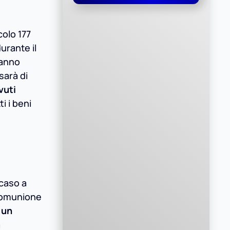
colo 177
urante il
fanno
sarà di
vuti
i i beni
 caso a
 comunione
 un
a