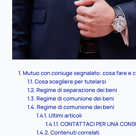
Mutuo con coniuge segnalato: cosa fare e 
Cosa scegliere per tutelarsi
Regime di separazione dei beni
Regime di comunione dei beni
Regime di comunione dei beni
Ultimi articoli
CONTATTACI PER UNA CONS
Contenuti correlati