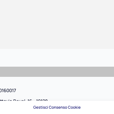
50160017
ttavio Revel, 16 - 10128
Gestisci Consenso Cookie
no