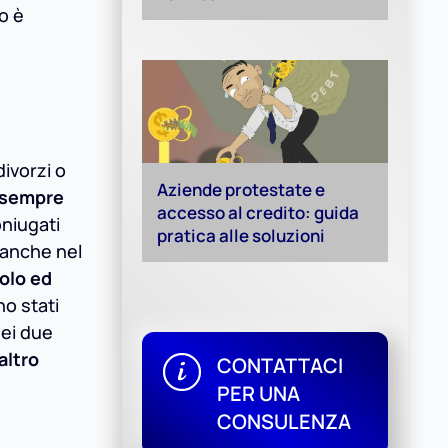
o è
divorzi o
Aziende protestate e
 sempre
accesso al credito: guida
oniugati
pratica alle soluzioni
 anche nel
olo ed
no stati
dei due
altro
CONTATTACI
PER UNA
CONSULENZA