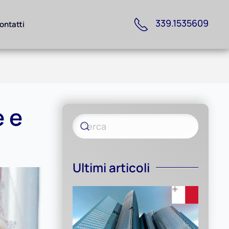
339.1535609
ontatti
e e
Ultimi articoli