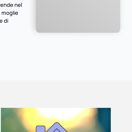
icende nel
e moglie
e di