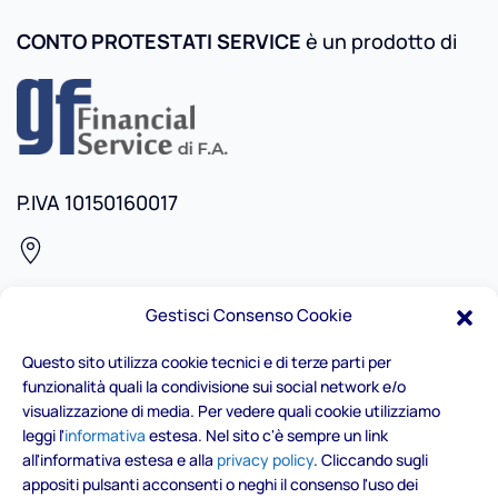
CONTO PROTESTATI SERVICE
è un prodotto di
P.IVA 10150160017
Via Ottavio Revel, 16 - 10128 Torino
Gestisci Consenso Cookie
Questo sito utilizza cookie tecnici e di terze parti per
funzionalità quali la condivisione sui social network e/o
+39.339.1535609
visualizzazione di media. Per vedere quali cookie utilizziamo
leggi l'
informativa
estesa. Nel sito c'è sempre un link
all'informativa estesa e alla
privacy policy
. Cliccando sugli
contatti@contocps.it
appositi pulsanti acconsenti o neghi il consenso l'uso dei