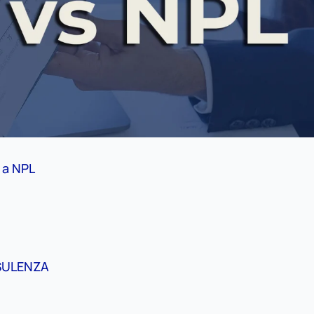
 a NPL
SULENZA