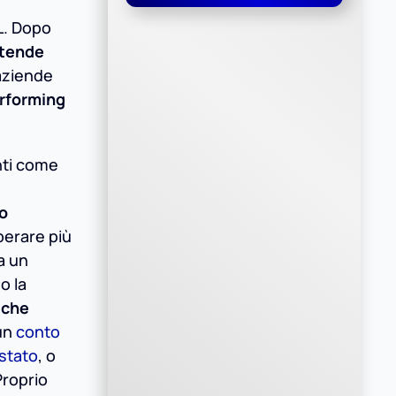
PL. Dopo
ntende
 aziende
rforming
nti come
to
uperare più
 a un
o la
i che
 un
conto
stato
, o
Proprio