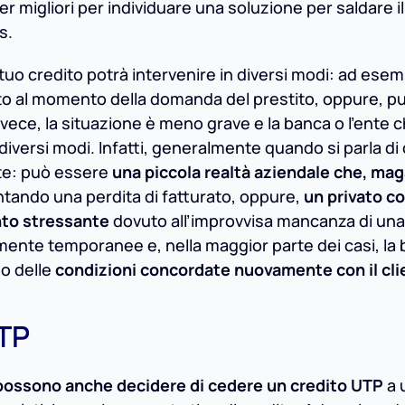
r migliori per individuare una soluzione per saldare il
is.
l tuo credito potrà intervenire in diversi modi: ad ese
tato al momento della domanda del prestito, oppure, 
 invece, la situazione è meno grave e la banca o l’ente 
diversi modi. Infatti, generalmente quando si parla di 
ente: può essere
una piccola realtà aziendale che, maga
ntando una perdita di fatturato, oppure,
un privato c
nto stressante
dovuto all’improvvisa mancanza di una
amente temporanee e, nella maggior parte dei casi, la
so delle
condizioni concordate nuovamente con il cli
UTP
possono anche decidere di cedere un credito UTP
a 