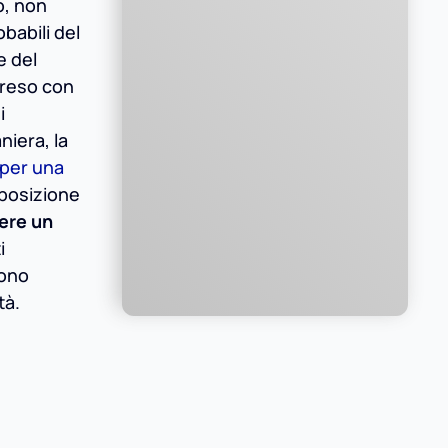
o, non
babili del
e del
reso con
i
niera, la
 per una
 posizione
dere un
i
sono
tà.