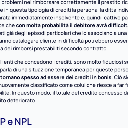
 problemi nel rimborsare correttamente il prestito ric
e in questa tipologia di crediti la persona, la ditta indi
hiarata immediatamente insolvente e, quindi, cattivo pa
sce che
con molta probabilità il debitore avrà difficolt
ati già degli episodi particolari che lo associano a una
o fanno catalogare cliente in difficoltà potrebbero esse
za dei rimborsi prestabiliti secondo contratto.
gli enti che concedono i crediti, sono molto fiduciosi 
, si parla di una situazione temporanea per queste pers
o
tornano spesso ad essere dei crediti in bonis
. Ciò s
i nuovamente classificato come colui che riesce a far f
te. In questo modo, il totale del credito concesso dal
ito deteriorato.
TP e NPL