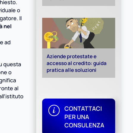
hiesto.
viduale o
gatore. Il
à nel
re ad
Aziende protestate e
accesso al credito: guida
su questa
pratica alle soluzioni
one o
ignifica
ronte al
l’istituto
CONTATTACI
PER UNA
CONSULENZA