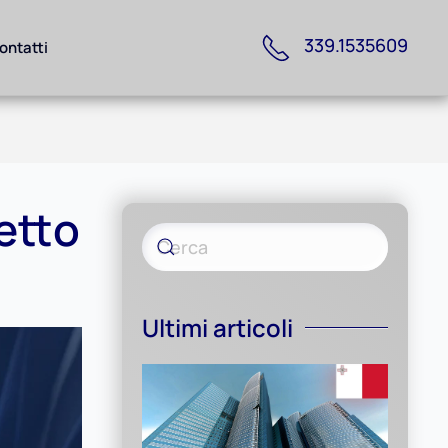
339.1535609
ontatti
etto
Ultimi articoli