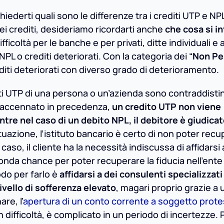
hiederti quali sono le differenze tra i crediti UTP e N
dei crediti, desideriamo ricordarti anche
che cosa si i
fficoltà per le banche e per privati, ditte individuali e
PL o crediti deteriorati. Con la categoria dei “
Non Pe
editi deteriorati con diverso grado di deterioramento.
diti UTP di una persona o un’azienda sono contraddisti
 accennato in precedenza,
un credito UTP non viene
e nel caso di un debito NPL, il debitore è giudica
ituazione, l’istituto bancario è certo di non poter rec
l caso, il cliente ha la necessità indiscussa di affidarsi
da chance per poter recuperare la fiducia nell’ente 
odo per farlo è
affidarsi a dei consulenti specializzat
ivello di sofferenza elevato
, magari proprio grazie a
re, l’
apertura di un conto corrente a soggetto prote
difficoltà, è complicato in un periodo di incertezze. 