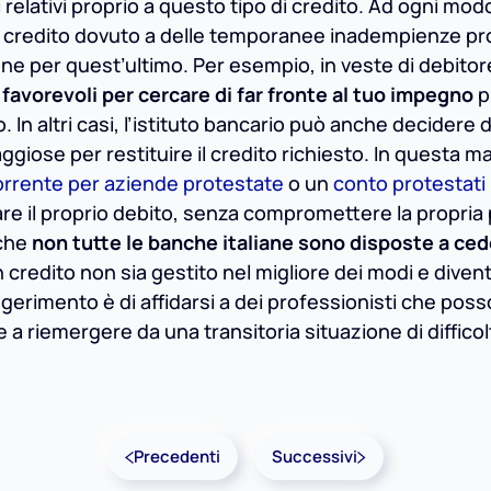
chi relativi proprio a questo tipo di credito. Ad ogni mod
un credito dovuto a delle temporanee inadempienze pro
one per quest’ultimo. Per esempio, in veste di debitor
 favorevoli per cercare di far fronte al tuo impegno
p
. In altri casi, l’istituto bancario può anche decidere d
giose per restituire il credito richiesto. In questa ma
orrente per aziende protestate
o un
conto protestati
re il proprio debito, senza compromettere la propria
 che
non tutte le banche italiane sono disposte a ce
credito non sia gestito nel migliore dei modi e divent
uggerimento è di affidarsi a dei professionisti che pos
e a riemergere da una transitoria situazione di difficol
Precedenti
Successivi