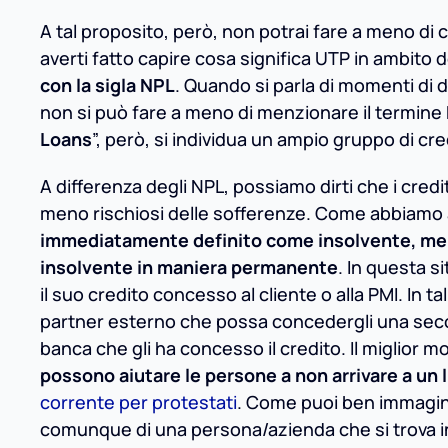
A tal proposito, però, non potrai fare a meno di c
averti fatto capire cosa significa UTP in ambito 
con la sigla NPL
. Quando si parla di momenti di di
non si può fare a meno di menzionare il termine N
Loans
”, però, si individua un ampio gruppo di cr
A differenza degli NPL, possiamo dirti che i cre
meno rischiosi delle sofferenze. Come abbiamo
immediatamente definito come insolvente, mentr
insolvente in maniera permanente
. In questa s
il suo credito concesso al cliente o alla PMI. In ta
partner esterno che possa concedergli una secon
banca che gli ha concesso il credito. Il miglior m
possono aiutare le persone a non arrivare a un l
corrente per protestati
. Come puoi ben immagina
comunque di una persona/azienda che si trova in 