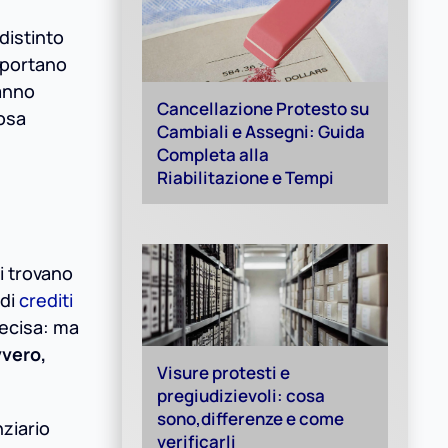
distinto
e portano
hanno
Cancellazione Protesto su
cosa
Cambiali e Assegni: Guida
Completa alla
Riabilitazione e Tempi
si trovano
 di
crediti
recisa: ma
vvero,
Visure protesti e
pregiudizievoli: cosa
sono,differenze e come
nziario
verificarli