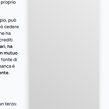
 proprio
mpio, può
può cedere
che ha
crediti
ri, ha
on mutuo
 fonte di
 banca è
ente
.
un terzo: